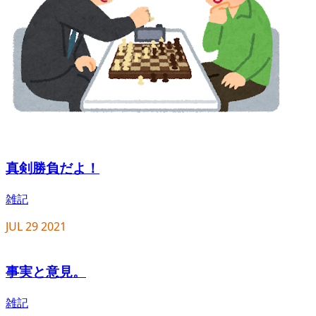
真剣勝負だよ！
雑記
JUL
29
2021
事実と意見。
雑記