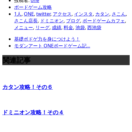
投稿者:
one
ボードゲーム攻略
1人
,
ONE
,
twitter
,
アクセス
,
インスタ
,
カタン
,
さこん
,
さこん店長
,
ドミニオン
,
ブログ
,
ボードゲームカフェ
,
メニュー
,
リーグ
,
成績
,
料金
,
池袋
,
西池袋
基礎ボドゲ力を身につけよう！
モダンアート ONEボードゲーム記...
関連記事
カタン攻略！その６
ドミニオン攻略！その４