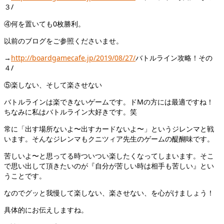
３/
④何を置いても0枚勝利。
以前のブログをご参照くださいませ。
→
http://boardgamecafe.jp/2019/08/27/
バトルライン攻略！その
４/
⑤楽しない、そして楽させない
バトルラインは楽できないゲームです。ドMの方には最適ですね！
ちなみに私はバトルライン大好きです。笑
常に「出す場所ないよ〜出すカードないよ〜」というジレンマと戦
います。そんなジレンマもクニツィア先生のゲームの醍醐味です。
苦しいよ〜と思ってる時ついつい楽したくなってしまいます。そこ
で思い出して頂きたいのが『自分が苦しい時は相手も苦しい』とい
うことです。
なのでグッと我慢して楽しない、楽させない、を心がけましょう！
具体的にお伝えしますね。