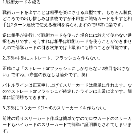
1.戦術カードを絞る
戦術カードを出すことは相手を楽にさせる典型です。もちろん勝負
どころでの出し惜しみは禁物ですが不用意に戦術カードを出すと相
手は2ターン連続で使える権利を得られますので非常に楽です。
逆に相手が先行して戦術カードを使った場合には敢えて使わない選
択もありです。そうすれば相手は戦術カードを使うことができませ
んので部隊カードの引き次第では上級者にも勝つことが可能です。
2.序盤/中盤にストレート、フラッシュを作らない。
正確には「ストレートorフラッシュにしかならない2枚目を出さな
い」ですね。(序盤の役なしは論外です。笑)
バトルラインは正直申し上げてスリーカードは簡単に作れます。な
のでストレートorフラッシュが確定したラインは非常に楽です。簡
単に証明勝ちできます。
3.序盤にロウカード(1〜4)のスリーカードを作らない。
前述の通りスリーカード作成は簡単ですのでロウカードのスリーカ
ードもハイカードのスリーカードで簡単に証明勝ちされてしまいま
す。