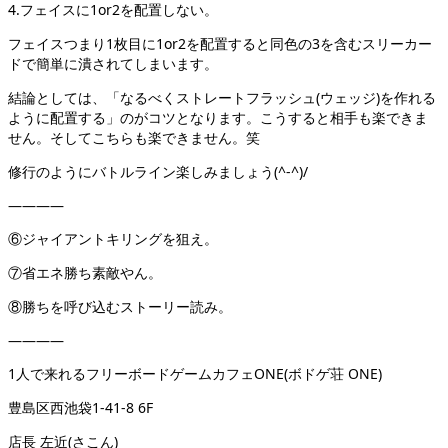
4.フェイスに1or2を配置しない。
フェイスつまり1枚目に1or2を配置すると同色の3を含むスリーカー
ドで簡単に潰されてしまいます。
結論としては、「なるべくストレートフラッシュ(ウェッジ)を作れる
ように配置する」のがコツとなります。こうすると相手も楽できま
せん。そしてこちらも楽できません。笑
修行のようにバトルライン楽しみましょう(^-^)/
————
⑥ジャイアントキリングを狙え。
⑦省エネ勝ち素敵やん。
⑧勝ちを呼び込むストーリー読み。
————
1人で来れるフリーボードゲームカフェONE(ボドゲ荘 ONE)
豊島区西池袋1-41-8 6F
店長 左近(さこん)