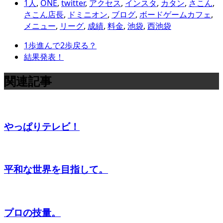
1人
,
ONE
,
twitter
,
アクセス
,
インスタ
,
カタン
,
さこん
,
さこん店長
,
ドミニオン
,
ブログ
,
ボードゲームカフェ
,
メニュー
,
リーグ
,
成績
,
料金
,
池袋
,
西池袋
1歩進んで2歩戻る？
結果発表！
関連記事
やっぱりテレビ！
平和な世界を目指して。
プロの技量。