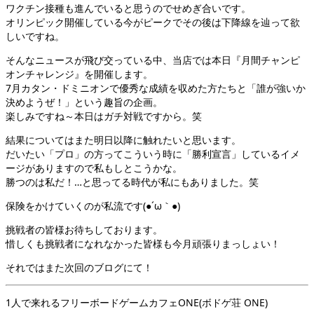
ワクチン接種も進んでいると思うのでせめぎ合いです。
オリンピック開催している今がピークでその後は下降線を辿って欲
しいですね。
そんなニュースが飛び交っている中、当店では本日『月間チャンピ
オンチャレンジ』を開催します。
7月カタン・ドミニオンで優秀な成績を収めた方たちと「誰が強いか
決めようぜ！」という趣旨の企画。
楽しみですね～本日はガチ対戦ですから。笑
結果についてはまた明日以降に触れたいと思います。
だいたい「プロ」の方ってこういう時に「勝利宣言」しているイメ
ージがありますので私もしとこうかな。
勝つのは私だ！…と思ってる時代が私にもありました。笑
保険をかけていくのが私流です(●´ω｀●)
挑戦者の皆様お待ちしております。
惜しくも挑戦者になれなかった皆様も今月頑張りまっしょい！
それではまた次回のブログにて！
1人で来れるフリーボードゲームカフェONE(ボドゲ荘 ONE)