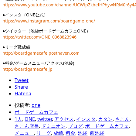
https://www.youtube.com/channel/UCWtpZkbeIHPhywNRM0r6y4
●インスタ（ONE公式）
https://www.instagram.com/boardgame_one/
●ツイッター（池袋ボードゲームカフェONE）
https://twitter.com/ONE_0368823946
●リーグ戦成績
http://boardgamecafe.posthaven.com
●料金/ゲームメニュー/アクセス(池袋)
http://boardgamecafe.jp
Tweet
Share
Hatena
投稿者:
one
ボードゲームカフェ
1人
,
ONE
,
twitter
,
アクセス
,
インスタ
,
カタン
,
さこん
,
さこん店長
,
ドミニオン
,
ブログ
,
ボードゲームカフェ
,
メニュー
,
リーグ
,
成績
,
料金
,
池袋
,
西池袋