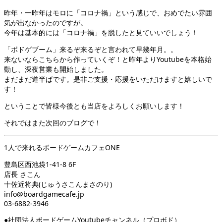
昨年・一昨年はモロに「コロナ禍」という感じで、おめでたい雰囲
気が出なかったのですが。
今年は基本的には「コロナ禍」を脱したと見ていいでしょう！
「ボドゲブーム」来るぞ来るぞと言われて早幾年月。。
来ないならこちらから作っていくぞ！と昨年よりYoutubeを本格始
動し、深夜営業も開始しました。
まだまだ道半ばです。是非ご支援・応援をいただけますと嬉しいで
す！
ということで皆様今後とも当店をよろしくお願いします！
それではまた次回のブログで！
1人で来れるボードゲームカフェONE
豊島区西池袋1-41-8 6F
店長 さこん
十佐近将典(じゅうさこんまさのり)
info@boardgamecafe.jp
03-6882-3946
●社団法人ボードゲームYoutubeチャンネル（プロボド）