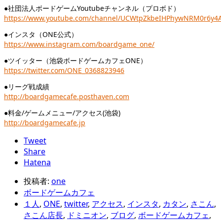
●社団法人ボードゲームYoutubeチャンネル（プロボド）
https://www.youtube.com/channel/UCWtpZkbeIHPhywNRM0r6y4
●インスタ（ONE公式）
https://www.instagram.com/boardgame_one/
●ツイッター（池袋ボードゲームカフェONE）
https://twitter.com/ONE_0368823946
●リーグ戦成績
http://boardgamecafe.posthaven.com
●料金/ゲームメニュー/アクセス(池袋)
http://boardgamecafe.jp
Tweet
Share
Hatena
投稿者:
one
ボードゲームカフェ
１人
,
ONE
,
twitter
,
アクセス
,
インスタ
,
カタン
,
さこん
,
さこん店長
,
ドミニオン
,
ブログ
,
ボードゲームカフェ
,