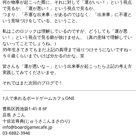
何か物事が起こった際に、それに対して「運がいい！」という視点
で見るか、「運が悪い！」という視点で見るか。
つまり、「不運な出来事」があるのではなく、「出来事」に不運と
いう意味づけをしている、ということ。
私はこのロジックは理解しているのですが、どうしても「運が悪
い！」という視点で見る癖が抜けません。（真の意味で理解してい
ないってことでしょうね。）
35年生きてきてもまだ上記の真理まで辿りつけそうにないですね～
５０歳くらいまでいけば分かるのかな。笑
皆さんも「運が悪いな～」という出来事が起こったら上記の考え方
実践してみてくださいませ。
それではまた次回のブログで！
1人で来れるボードゲームカフェONE
豊島区西池袋1-41-8 6F
店長 さこん
十佐近将典(じゅうさこんまさのり)
info@boardgamecafe.jp
03-6882-3946