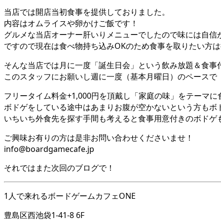
当店では開店当初食事を提供しておりました。
内容はオムライスや卵かけご飯です！
グルメな当店オーナー肝いりメニューでしたので味には自信
ですので現在は食べ物持ち込みOKのため食事を取りたい方
そんな当店では月に一度「誕生日会」という飲み放題＆食事
このスタッフにお願いし週に一度（基本月曜日）のペースで
フリータイム料金+1,000円を頂戴し「家庭の味」をテーマ
ボドゲをしている途中はあまりお腹が空かないという方もボ
いちいち外食先を探す手間も考えると食事用意付きのボドゲ
ご興味お有りの方は是非お問い合わせくださいませ！
info@boardgamecafe.jp
それではまた次回のブログで！
1人で来れるボードゲームカフェONE
豊島区西池袋1-41-8 6F