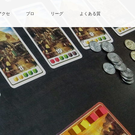
アクセ
ブロ
リーグ
よくある質
ス
グ
表
問