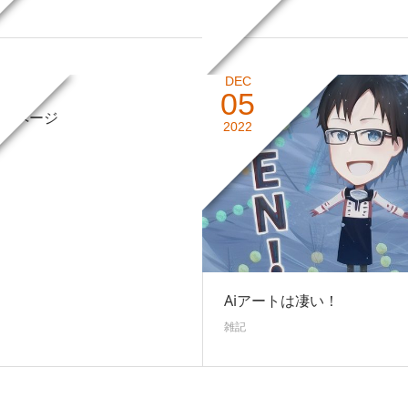
雑記
DEC
05
１ページ
2022
Aiアートは凄い！
雑記