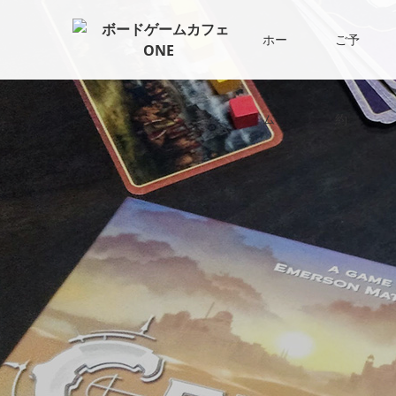
ホー
ご予
ム
約