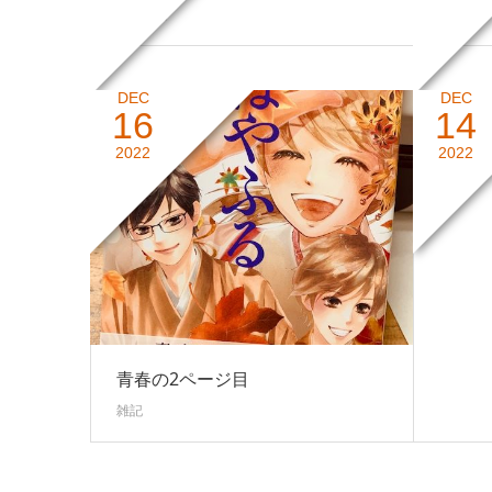
お知らせ
雑記
DEC
DEC
16
14
青春の
2022
2022
雑記
青春の2ページ目
雑記