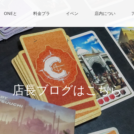
ONEと
料金プラ
イベン
店内につい
は
ン
ト
て
店
長
ブ
ロ
グ
は
こ
ち
ら