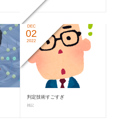
雑記
DEC
02
2022
判定技術すごすぎ
雑記