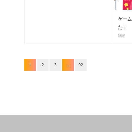
ゲーム
た！
雑記
1
2
3
…
92