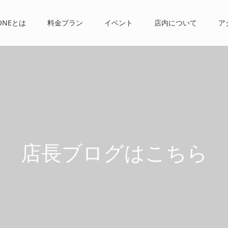
ONEとは
料金プラン
イベント
店内について
ア
店
長
ブ
ロ
グ
は
こ
ち
ら