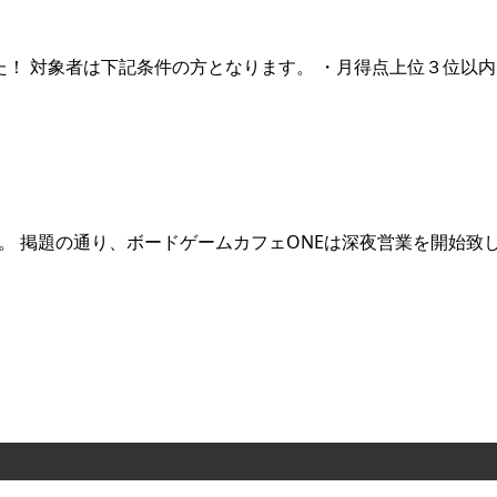
した！ 対象者は下記条件の方となります。 ・月得点上位３位以
。 掲題の通り、ボードゲームカフェONEは深夜営業を開始致しま